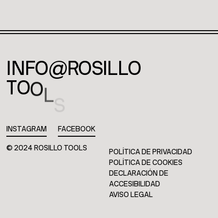
I
N
F
O
@
R
O
S
I
L
L
O
T
O
O
L
S
.
C
O
M
INSTAGRAM
FACEBOOK
© 2024 ROSILLO TOOLS
POLÍTICA DE PRIVACIDAD
POLÍTICA DE COOKIES
DECLARACIÓN DE
ACCESIBILIDAD
AVISO LEGAL